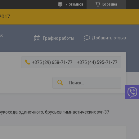
7 отзывов
Корзина
2017
к,
Добавить отзыв
График работы
+375 (29) 658-71-77
+375 (44) 595-71-77
рукохода одиночного, брусьев гимнастических svr-37