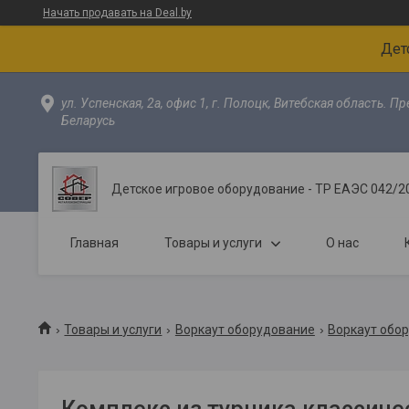
Начать продавать на Deal.by
Дет
ул. Успенская, 2а, офис 1, г. Полоцк, Витебская область. П
Беларусь
Детское игровое оборудование - ТР ЕАЭС 042/2
Главная
Товары и услуги
О нас
Товары и услуги
Воркаут оборудование
Воркаут обо