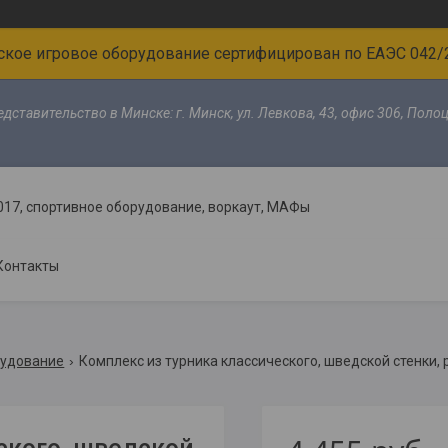
ское игровое оборудование сертифицирован по ЕАЭС 042/
редставительство в Минске: г. Минск, ул. Левкова, 43, офис 306, Полоц
017, спортивное оборудование, воркаут, МАФы
Контакты
рудование
Комплекс из турника классического, шведской стенки, 