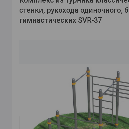
Комплекс из турника классиче
стенки, рукохода одиночного, 
гимнастических SVR-37