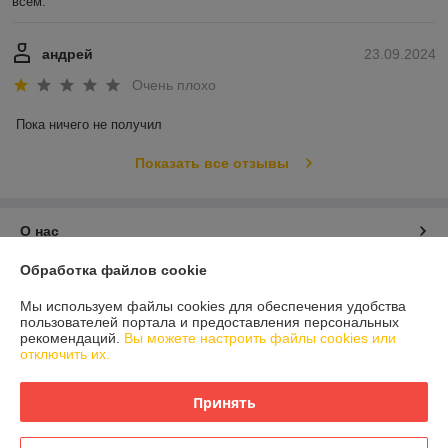
всем.
андрей
23.09.2024
Очень плохо
Пока ничего не получил
Показать все отзывы
О нас
Обработка файлов cookie
Контакты
Мы используем файлы cookies для обеспечения удобства
пользователей портала и предоставления персональных
Доставка и оплата
рекомендаций.
Вы можете настроить файлы cookies или
отключить их.
График работы
Принять
Полная версия сайта